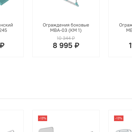
инский
Ограждения боковые
Ограж
245
MBA-03 (КМ 1)
MB
10 344 ₽
 ₽
8 995 ₽
-13%
-13%