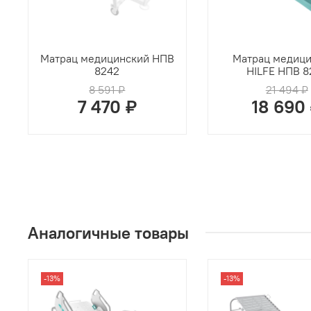
Матрац медицинский НПВ
Матрац медиц
8242
HILFE НПВ 8
8 591 ₽
21 494 ₽
7 470 ₽
18 690
Аналогичные товары
-13%
-13%