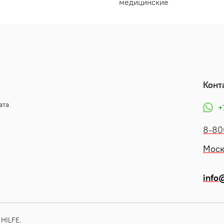
медицинские
Конт
ата
+
8-80
Моск
info@
HILFE.