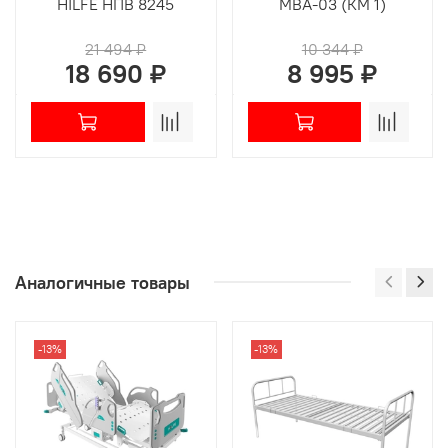
HILFE НПВ 8245
MBA-03 (КМ 1)
21 494 ₽
10 344 ₽
18 690 ₽
8 995 ₽
Аналогичные товары
-13%
-13%