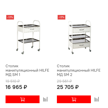
-13%
-13%
Столик
Столик
манипуляционный HILFE
манипуляционный HILFE
МД SM 1
МД SM 2
19 510 ₽
29 561 ₽
16 965 ₽
25 705 ₽