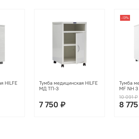
-13%
я HILFE
Тумба медицинская HILFE
Тумба м
МД ТП-3
МF NH 3
10 091 ₽
7 750 ₽
8 775