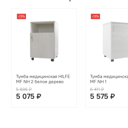
-13%
-13%
Тумба медицинская HILFE
Тумба медицинска
MF NH 2 белое дерево
МF NH 1
5 836 ₽
6 411 ₽
5 075 ₽
5 575 ₽