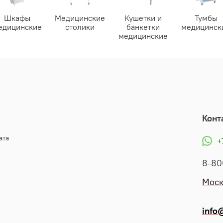
Шкафы
Медицинские
Кушетки и
Тумбы
едицинские
столики
банкетки
медицинск
медицинские
Конт
ата
+
8-80
Моск
info@